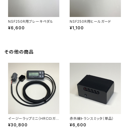
NSF250R用ブレーキペダル
NSF250R用ヒールガード
¥6,600
¥1,100
その他の商品
イージーラップミニ（HRCロガー
赤外線トランスミッタ（単品）
モデル）
¥30,800
¥6,600